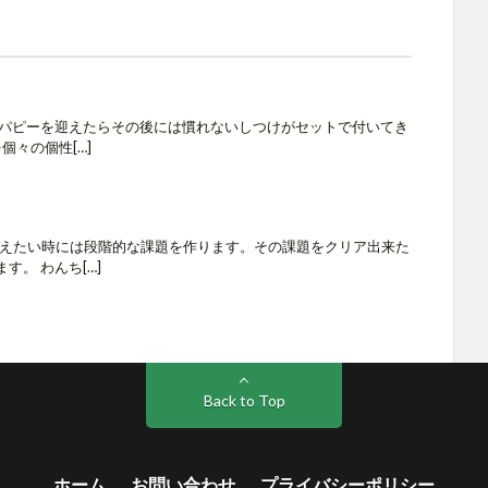
 パピーを迎えたらその後には慣れないしつけがセットで付いてき
を個々の個性[…]
何か教えたい時には段階的な課題を作ります。その課題をクリア出来た
。 わんち[…]
Back to Top
ホーム
お問い合わせ
プライバシーポリシー